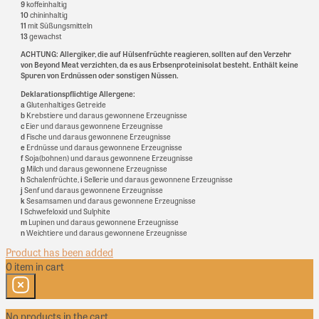
9
koffeinhaltig
10
chininhaltig
11
mit Süßungsmitteln
13
gewachst
ACHTUNG: Allergiker, die auf Hülsenfrüchte reagieren, sollten auf den Verzehr
von Beyond Meat verzichten, da es aus Erbsenproteinisolat besteht. Enthält keine
Spuren von Erdnüssen oder sonstigen Nüssen.
Deklarationspflichtige Allergene:
a
Glutenhaltiges Getreide
b
Krebstiere und daraus gewonnene Erzeugnisse
c
Eier und daraus gewonnene Erzeugnisse
d
Fische und daraus gewonnene Erzeugnisse
e
Erdnüsse und daraus gewonnene Erzeugnisse
f
Soja(bohnen) und daraus gewonnene Erzeugnisse
g
Milch und daraus gewonnene Erzeugnisse
h
Schalenfrüchte,
i
Sellerie und daraus gewonnene Erzeugnisse
j
Senf und daraus gewonnene Erzeugnisse
k
Sesamsamen und daraus gewonnene Erzeugnisse
l
Schwefeloxid und Sulphite
m
Lupinen und daraus gewonnene Erzeugnisse
n
Weichtiere und daraus gewonnene Erzeugnisse
Product has been added
0
item
in cart
No products in the cart.