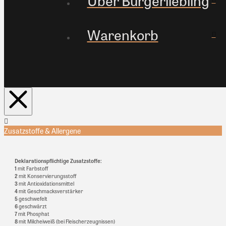
Warenkorb
Zusatzstoffe & Allergene
Deklarationspflichtige Zusatzstoffe:
1
mit Farbstoff
2
mit Konservierungsstoff
3
mit Antioxidationsmittel
4
mit Geschmacksverstärker
5
geschwefelt
6
geschwärzt
7
mit Phosphat
8
mit Milcheiweiß (bei Fleischerzeugnissen)