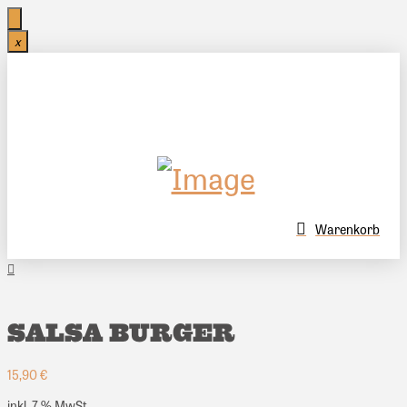
x
Warenkorb
SALSA BURGER
15,90
€
inkl. 7 % MwSt.