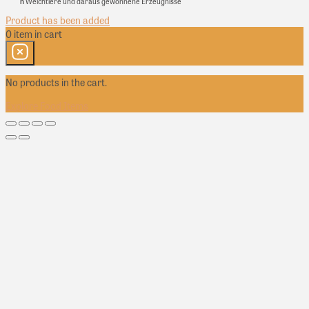
n
Weichtiere und daraus gewonnene Erzeugnisse
Product has been added
0
item
in cart
No products in the cart.
Explore Food Items