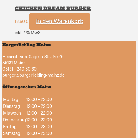
CHICKEN DREAM BURGER
In den Warenkorb
16,50
€
inkl. 7 % MwSt.
Burgerliebling Mainz
Heinrich-von-Gagern-Straße 26
55131 Mainz
06131 – 240 60 60
burger@burgerliebling-mainz.de
Öffnungszeiten Mainz
Montag
12:00 – 22:00
Dienstag
12:00 – 22:00
Mittwoch
12:00 – 22:00
Donnerstag
12:00 – 22:00
Freitag
12:00 – 23:00
Samstag
12:00 – 23:00