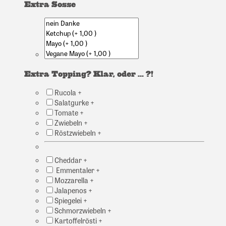
Extra Soße
Extra Topping? Klar, oder ... ?!
Rucola +
Salatgurke +
Tomate +
Zwiebeln +
Röstzwiebeln +
Cheddar +
Emmentaler +
Mozzarella +
Jalapenos +
Spiegelei +
Schmorzwiebeln +
Kartoffelrösti +