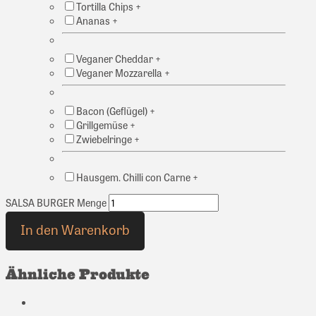
Tortilla Chips +
Ananas +
Veganer Cheddar +
Veganer Mozzarella +
Bacon (Geflügel) +
Grillgemüse +
Zwiebelringe +
Hausgem. Chilli con Carne +
SALSA BURGER Menge
In den Warenkorb
Ähnliche Produkte