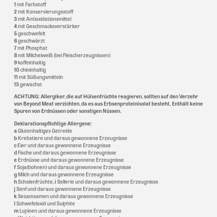
1
mit Farbstoff
2
mit Konservierungsstoff
3
mit Antioxidationsmittel
4
mit Geschmacksverstärker
5
geschwefelt
6
geschwärzt
7
mit Phosphat
8
mit Milcheiweiß (bei Fleischerzeugnissen)
9
koffeinhaltig
10
chininhaltig
11
mit Süßungsmitteln
13
gewachst
ACHTUNG: Allergiker, die auf Hülsenfrüchte reagieren, sollten auf den Verzehr
von Beyond Meat verzichten, da es aus Erbsenproteinisolat besteht. Enthält keine
Spuren von Erdnüssen oder sonstigen Nüssen.
Deklarationspflichtige Allergene:
a
Glutenhaltiges Getreide
b
Krebstiere und daraus gewonnene Erzeugnisse
c
Eier und daraus gewonnene Erzeugnisse
d
Fische und daraus gewonnene Erzeugnisse
e
Erdnüsse und daraus gewonnene Erzeugnisse
f
Soja(bohnen) und daraus gewonnene Erzeugnisse
g
Milch und daraus gewonnene Erzeugnisse
h
Schalenfrüchte,
i
Sellerie und daraus gewonnene Erzeugnisse
j
Senf und daraus gewonnene Erzeugnisse
k
Sesamsamen und daraus gewonnene Erzeugnisse
l
Schwefeloxid und Sulphite
m
Lupinen und daraus gewonnene Erzeugnisse