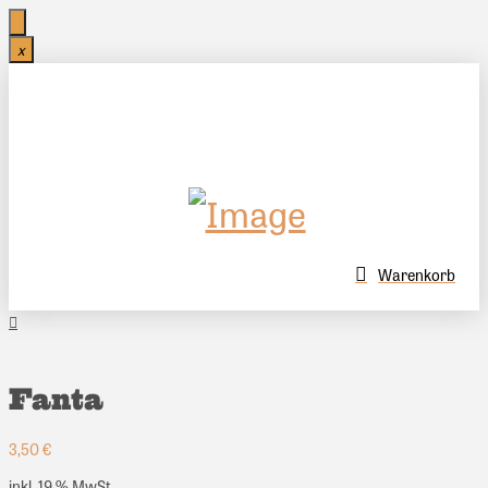
x
Warenkorb
Fanta
3,50
€
inkl. 19 % MwSt.