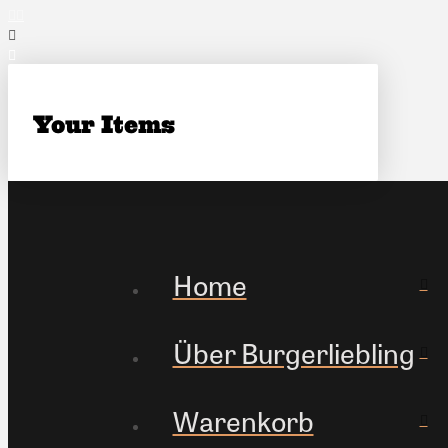
Facebook
Instagram
Your Items
Home
Über Burgerliebling
Warenkorb