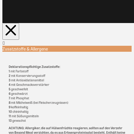
Zusatzstoffe & Allergene
Deklarationspflichtige Zusatzstoffe:
1
mit Farbstoff
2
mit Konservierungsstoff
3
mit Antioxidationsmittel
4
mit Geschmacksverstärker
5
geschwefelt
6
geschwärzt
7
mit Phosphat
8
mit Milcheiweiß (bei Fleischerzeugnissen)
9
koffeinhaltig
10
chininhaltig
11
mit Süßungsmitteln
13
gewachst
ACHTUNG: Allergiker, die auf Hülsenfrüchte reagieren, sollten auf den Verzehr
von Beyond Meat verzichten, da es aus Erbsenproteinisolat besteht. Enthält keine