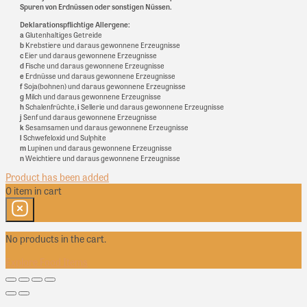
Spuren von Erdnüssen oder sonstigen Nüssen.
Deklarationspflichtige Allergene:
a
Glutenhaltiges Getreide
b
Krebstiere und daraus gewonnene Erzeugnisse
c
Eier und daraus gewonnene Erzeugnisse
d
Fische und daraus gewonnene Erzeugnisse
e
Erdnüsse und daraus gewonnene Erzeugnisse
f
Soja(bohnen) und daraus gewonnene Erzeugnisse
g
Milch und daraus gewonnene Erzeugnisse
h
Schalenfrüchte,
i
Sellerie und daraus gewonnene Erzeugnisse
j
Senf und daraus gewonnene Erzeugnisse
k
Sesamsamen und daraus gewonnene Erzeugnisse
l
Schwefeloxid und Sulphite
m
Lupinen und daraus gewonnene Erzeugnisse
n
Weichtiere und daraus gewonnene Erzeugnisse
Product has been added
0
item
in cart
No products in the cart.
Explore Food Items