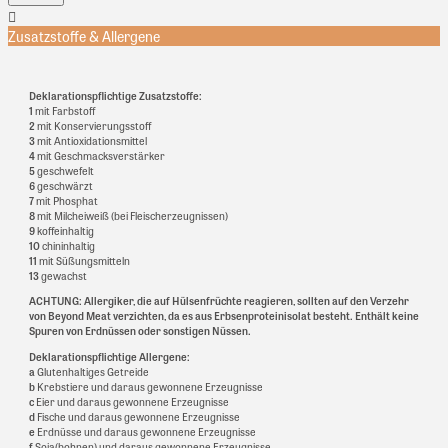
Zusatzstoffe & Allergene
Deklarationspflichtige Zusatzstoffe:
1
mit Farbstoff
2
mit Konservierungsstoff
3
mit Antioxidationsmittel
4
mit Geschmacksverstärker
5
geschwefelt
6
geschwärzt
7
mit Phosphat
8
mit Milcheiweiß (bei Fleischerzeugnissen)
9
koffeinhaltig
10
chininhaltig
11
mit Süßungsmitteln
13
gewachst
ACHTUNG: Allergiker, die auf Hülsenfrüchte reagieren, sollten auf den Verzehr
von Beyond Meat verzichten, da es aus Erbsenproteinisolat besteht. Enthält keine
Spuren von Erdnüssen oder sonstigen Nüssen.
Deklarationspflichtige Allergene:
a
Glutenhaltiges Getreide
b
Krebstiere und daraus gewonnene Erzeugnisse
c
Eier und daraus gewonnene Erzeugnisse
d
Fische und daraus gewonnene Erzeugnisse
e
Erdnüsse und daraus gewonnene Erzeugnisse
f
Soja(bohnen) und daraus gewonnene Erzeugnisse