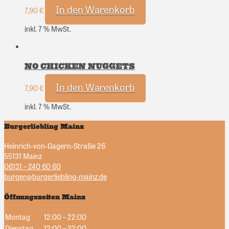
In den Warenkorb
7,90
€
inkl. 7 % MwSt.
NO CHICKEN NUGGETS
In den Warenkorb
7,90
€
inkl. 7 % MwSt.
Burgerliebling Mainz
Heinrich-von-Gagern-Straße 26
55131 Mainz
06131 – 240 60 60
burger@burgerliebling-mainz.de
Öffnungszeiten Mainz
Montag
12:00 – 22:00
Dienstag
12:00 – 22:00