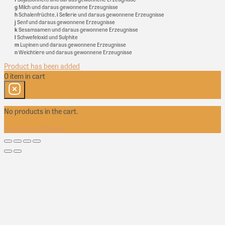
g
Milch und daraus gewonnene Erzeugnisse
h
Schalenfrüchte,
i
Sellerie und daraus gewonnene Erzeugnisse
j
Senf und daraus gewonnene Erzeugnisse
k
Sesamsamen und daraus gewonnene Erzeugnisse
l
Schwefeloxid und Sulphite
m
Lupinen und daraus gewonnene Erzeugnisse
n
Weichtiere und daraus gewonnene Erzeugnisse
Product has been added
0
item
in cart
No products in the cart.
Explore Food Items