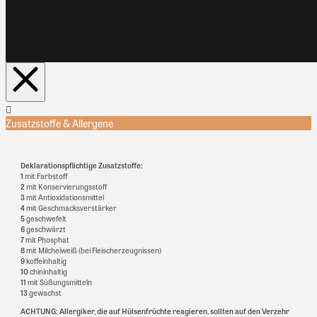
Zusatzstoffe & Allergene
Deklarationspflichtige Zusatzstoffe:
1
mit Farbstoff
2
mit Konservierungsstoff
3
mit Antioxidationsmittel
4
mit Geschmacksverstärker
5
geschwefelt
6
geschwärzt
7
mit Phosphat
8
mit Milcheiweiß (bei Fleischerzeugnissen)
9
koffeinhaltig
10
chininhaltig
11
mit Süßungsmitteln
13
gewachst
ACHTUNG: Allergiker, die auf Hülsenfrüchte reagieren, sollten auf den Verzehr