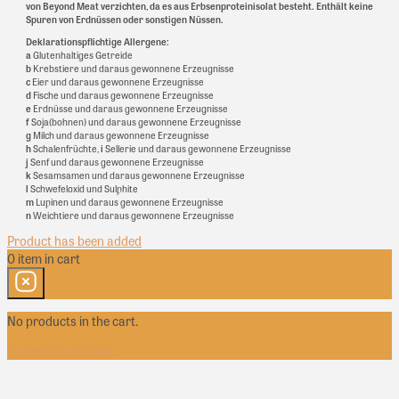
von Beyond Meat verzichten, da es aus Erbsenproteinisolat besteht. Enthält keine
Spuren von Erdnüssen oder sonstigen Nüssen.
Deklarationspflichtige Allergene:
a
Glutenhaltiges Getreide
b
Krebstiere und daraus gewonnene Erzeugnisse
c
Eier und daraus gewonnene Erzeugnisse
d
Fische und daraus gewonnene Erzeugnisse
e
Erdnüsse und daraus gewonnene Erzeugnisse
f
Soja(bohnen) und daraus gewonnene Erzeugnisse
g
Milch und daraus gewonnene Erzeugnisse
h
Schalenfrüchte,
i
Sellerie und daraus gewonnene Erzeugnisse
j
Senf und daraus gewonnene Erzeugnisse
k
Sesamsamen und daraus gewonnene Erzeugnisse
l
Schwefeloxid und Sulphite
m
Lupinen und daraus gewonnene Erzeugnisse
n
Weichtiere und daraus gewonnene Erzeugnisse
Product has been added
0
item
in cart
No products in the cart.
Explore Food Items